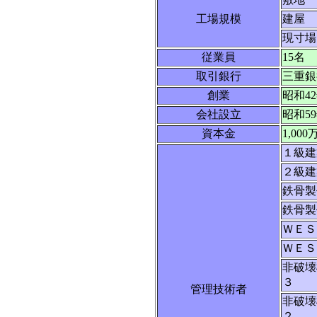
工場規模
建屋
現寸場
従業員
15名
取引銀行
三重銀
創業
昭和4
会社設立
昭和5
資本金
1,000
１級建
２級建
鉄骨製
鉄骨製
ＷＥＳ
ＷＥＳ
非破壊
３
管理技術者
非破壊
２