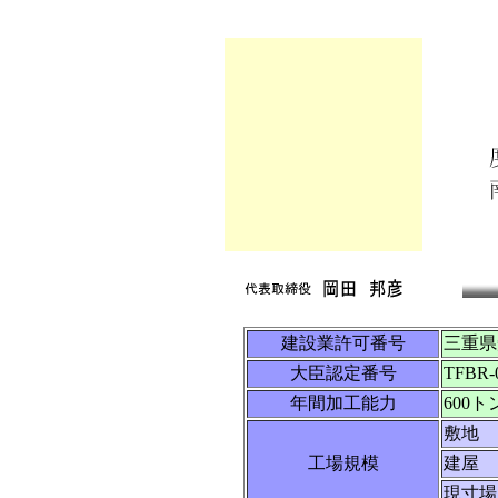
建設業許可番号
三重県
大臣認定番号
TFBR-
年間加工能力
600ト
敷地
工場規模
建屋
現寸場