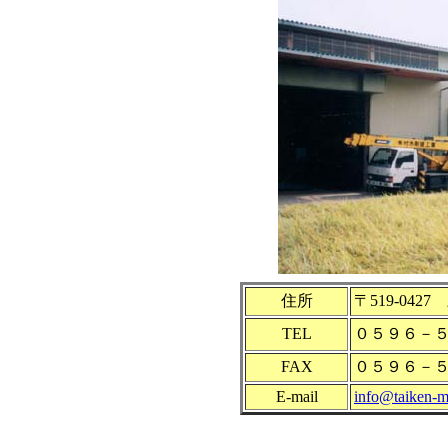
住所
〒519-04
TEL
０５９６－
FAX
０５９６－
E-mail
info@taiken-