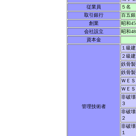
従業員
５名
取引銀行
百五銀
創業
昭和45
会社設立
昭和48
資本金
１級建
２級建
鉄骨製
鉄骨製
ＷＥＳ
ＷＥＳ
非破壊
３
管理技術者
非破壊
２
非破壊
１