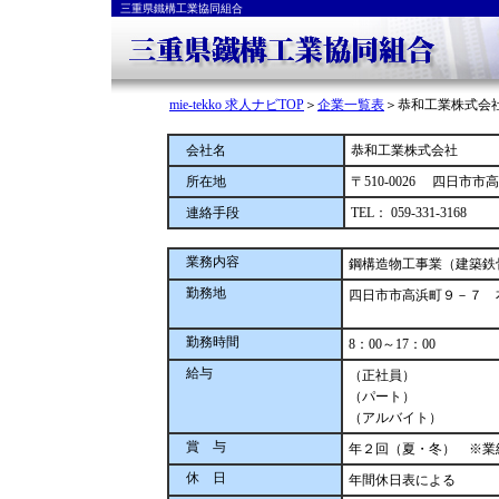
三重県鐵構工業協同組合
mie-tekko 求人ナビTOP
＞
企業一覧表
＞恭和工業株式会
会社名
恭和工業株式会社
所在地
〒510-0026 四日市市
連絡手段
TEL：
059-331-3168
業務内容
鋼構造物工事業（建築鉄
勤務地
四日市市高浜町９－７ 
勤務時間
8：00～17：00
給与
（正社員）
（パート）
（アルバイト）
賞 与
年２回（夏・冬） ※業
休 日
年間休日表による