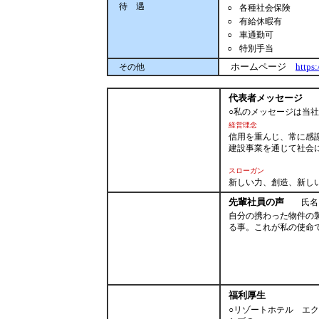
待 遇
○
各種社会保険
○
有給休暇有
○
車通勤可
○
特別手当
ホームページ
https
その他
代表者メッセージ
代
○私のメッセージは当
経営理念
信用を重んじ、常に感
建設事業を通じて社会
スローガン
新しい力、創造、新し
先輩社員の声
氏名：中
自分の携わった物件の
る事。これが私の使命
福利厚生
○リゾートホテル エ